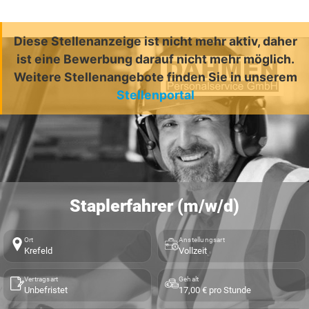
Diese Stellenanzeige ist nicht mehr aktiv, daher
ist eine Bewerbung darauf nicht mehr möglich.
Weitere Stellenangebote finden Sie in unserem
Stellenportal
Staplerfahrer (m/w/d)
Ort
Anstellungsart
Krefeld
Vollzeit
Vertragsart
Gehalt
Unbefristet
17,00 € pro Stunde