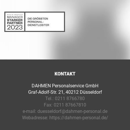
KONTAKT
DAHMEN Personalservice GmbH
Graf-Adolf-Str. 21, 40212 Düsseldorf
Tel.:
0211 8766780
Fax:
0211 87667810
e-mail:
duesseldorf@dahmen-personal.de
Webadresse:
https://dahmen-personal.de/