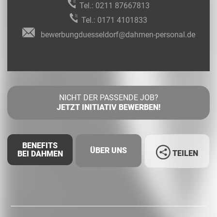
Tel.:
0211 87667813
Tel.:
0171 4101833
bewerbungduesseldorf@dahmen-personal.de
NICHT DER PASSENDE JOB?
JETZT INITIATIV BEWERBEN!
BENEFITS
ÜBER UNS
TEILEN
BEI DAHMEN
Facebook
LinkedIn