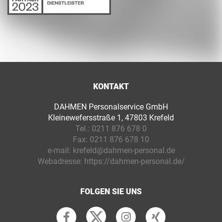
KONTAKT
DAHMEN Personalservice GmbH
Kleinewefersstraße 1, 47803 Krefeld
Tel.:
0211 876 678 0
Fax:
0211 876 678 10
e-mail:
krefeld@dahmen-personal.de
Webadresse:
https://dahmen-personal.de/
FOLGEN SIE UNS