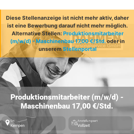
Diese Stellenanzeige ist nicht mehr aktiv, daher
ist eine Bewerbung darauf nicht mehr möglich.
Alternative Stellen:
Produktionsmitarbeiter
(m/w/d) - Maschinenbau 17,00 €/Std.
oder in
unserem
Stellenportal
Produktionsmitarbeiter (m/w/d) -
Maschinenbau 17,00 €/Std.
Ort
Anstellungsart
Kempen
Vollzeit