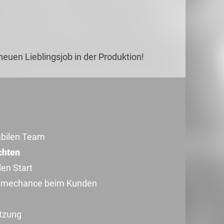
 neuen Lieblingsjob in der Produktion!
tabilen Team
chten
len Start
ahmechance beim Kunden
tzung