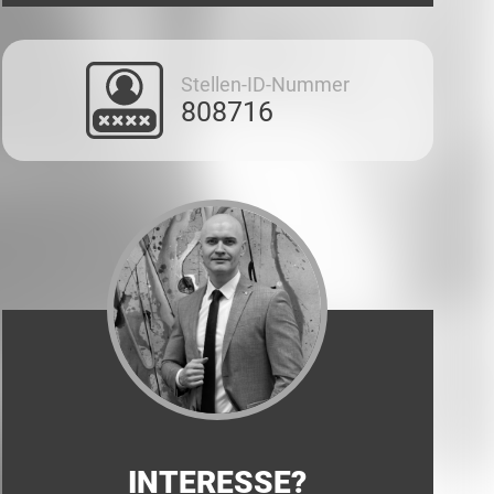
Stellen-ID-Nummer
808716
INTERESSE?