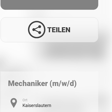
TEILEN
Facebook
Twitter
LinkedIn
Xing
Whatsapp
E-Mail
Mechaniker (m/w/d)
Ort
Kaiserslautern