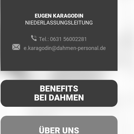
EUGEN KARAGODIN
NIEDERLASSUNGSLEITUNG
Tel.:
0631 56002281
e.karagodin@dahmen-personal.de
BENEFITS
BEI DAHMEN
ÜBER UNS