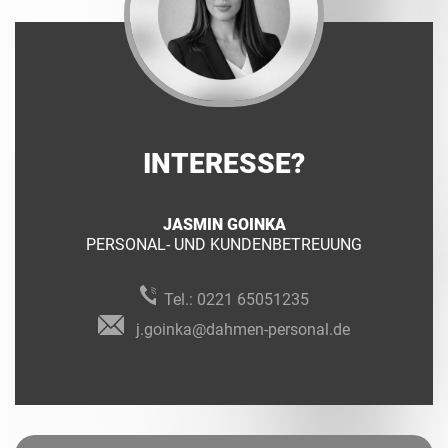
INTERESSE?
JASMIN GOINKA
PERSONAL- UND KUNDENBETREUUNG
Tel.:
0221 65051235
j.goinka@dahmen-personal.de