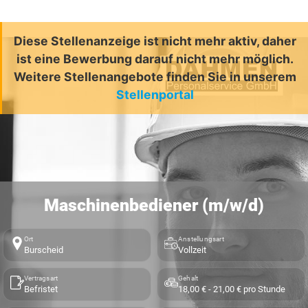
Diese Stellenanzeige ist nicht mehr aktiv, daher
ist eine Bewerbung darauf nicht mehr möglich.
Weitere Stellenangebote finden Sie in unserem
Stellenportal
Maschinenbediener (m/w/d)
Ort
Anstellungsart
Burscheid
Vollzeit
Vertragsart
Gehalt
Befristet
18,00 € - 21,00 € pro Stunde