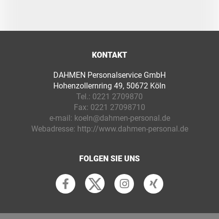
KONTAKT
DAHMEN Personalservice GmbH
Hohenzollernring 49, 50672 Köln
Tel.:
0221 2709870
Fax:
0221 27098710
e-mail:
koeln@dahmen-personal.de
Webadresse:
http://www.dahmen-personal.de
FOLGEN SIE UNS