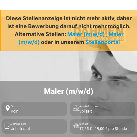
Diese Stellenanzeige ist nicht mehr aktiv, daher
ist eine Bewerbung darauf nicht mehr möglich.
Alternative Stellen:
Maler (m/w/d)
,
Maler
(m/w/d)
oder in unserem
Stellenportal
Maler (m/w/d)
Ort
Anstellungsart
Köln
Vollzeit
Vertragsart
Gehalt
Unbefristet
17,65 € - 19,00 € pro Stunde