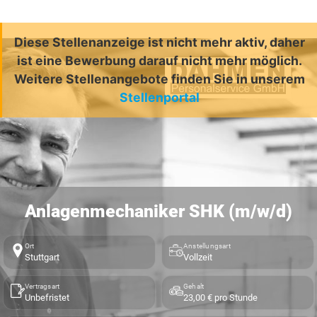
Diese Stellenanzeige ist nicht mehr aktiv, daher
ist eine Bewerbung darauf nicht mehr möglich.
Weitere Stellenangebote finden Sie in unserem
Stellenportal
Anlagenmechaniker SHK (m/w/d)
Ort
Anstellungsart
Stuttgart
Vollzeit
Vertragsart
Gehalt
Unbefristet
23,00 € pro Stunde