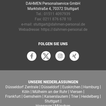
DAHMEN Personalservice GmbH
Marktstraße 4, 70372 Stuttgart
Tel.:
01511 4097939
Fax:
0211 876 678 10
e-mail:
stuttgart@dahmen-personal.de
Webadresse:
https://dahmen-personal.de
FOLGEN SIE UNS
UNSERE NIEDERLASSUNGEN
|
|
|
|
Düsseldorf Zentrale
Düsseldorf
Euskirchen
Hamburg
|
|
|
Köln
Mülheim an der Ruhr
Viersen
|
|
|
|
|
Frankfurt
Gernsheim
Kaiserslautern
Trier
Heidelberg
|
Stuttgart
|
Hannover
München