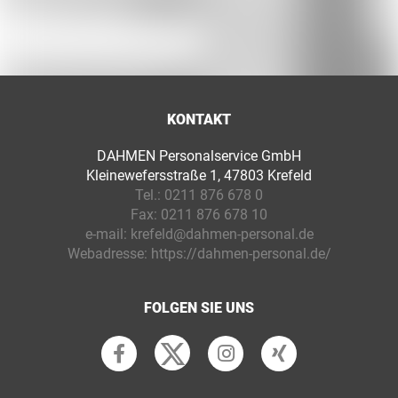
KONTAKT
DAHMEN Personalservice GmbH
Kleinewefersstraße 1, 47803 Krefeld
Tel.:
0211 876 678 0
Fax:
0211 876 678 10
e-mail:
krefeld@dahmen-personal.de
Webadresse:
https://dahmen-personal.de/
FOLGEN SIE UNS