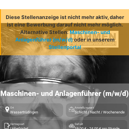
Diese Stellenanzeige ist nicht mehr aktiv, daher
ist eine Bewerbung darauf nicht mehr möglich.
Alternative Stellen:
Maschinen- und
Anlagenführer (m/w/d)
oder in unserem
Stellenportal
Maschinen- und Anlagenführer (m/w/d)
Ort
Anstellungsart
Wassertrüdingen
Schicht / Nacht / Wochenende
Vertragsart
Gehalt
Unbefristet
19,00 € - 24,00 € pro Stunde