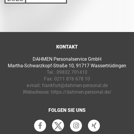
KONTAKT
DAHMEN Personalservice GmbH
Martha-Schwarzkopf-Straße 10, 91717 Wassertrüdingen
Tel.:
09832 701410
Fax:
0211 876 678 10
e-mail:
frankfurt@dahmen-personal.de
Webadresse:
https://dahmen-personal.de/
FOLGEN SIE UNS