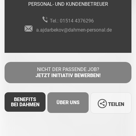
PERSONAL- UND KUNDENBETREUER
Tel.:
01514 4376296
a.ajdarbekov@dahmen-personal.de
NICHT DER PASSENDE JOB?
JETZT INITIATIV BEWERBEN!
BENEFITS
ÜBER UNS
TEILEN
BEI DAHMEN
Facebook