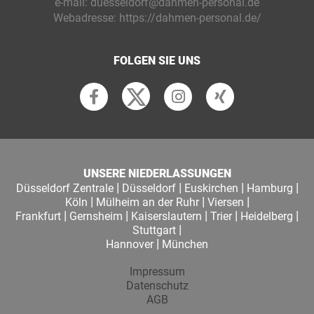
e-mail:
duesseldorf@dahmen-personal.de
Webadresse:
https://dahmen-personal.de/
FOLGEN SIE UNS
UNSERE NIEDERLASSUNGEN
|
|
|
|
Düsseldorf Zentrale
Düsseldorf
Euskirchen
Hamburg
|
|
|
Köln
Mülheim an der Ruhr
Viersen
|
|
|
|
|
Frankfurt
Gernsheim
Kaiserslautern
Trier
Heidelberg
|
Stuttgart
|
Hannover
München
Impressum
Datenschutz
AGB