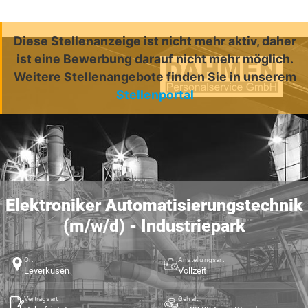
Diese Stellenanzeige ist nicht mehr aktiv, daher
ist eine Bewerbung darauf nicht mehr möglich.
Weitere Stellenangebote finden Sie in unserem
Stellenportal
Elektroniker Automatisierungstechnik
(m/w/d) - Industriepark
Ort
Anstellungsart
Leverkusen
Vollzeit
Vertragsart
Gehalt