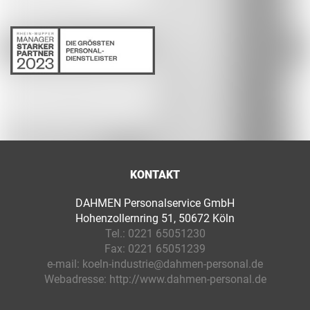
KONTAKT
DAHMEN Personalservice GmbH
Hohenzollernring 51, 50672 Köln
Tel.:
0221 65051230
Fax:
0221 65051239
e-mail:
koeln-industrie@dahmen-personal.de
Webadresse:
http://www.dahmen-personal.de