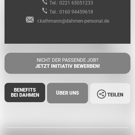
Tel.:
0221 65051233
Tel.:
0160 94459618
r.kathmann@dahmen-personal.de
NICHT DER PASSENDE JOB?
JETZT INITIATIV BEWERBEN!
BENEFITS
ÜBER UNS
TEILEN
BEI DAHMEN
Facebook
LinkedIn