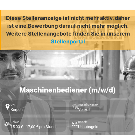
Diese Stellenanzeige ist nicht mehr aktiv, daher
ist eine Bewerbung darauf nicht mehr möglich.
Weitere Stellenangebote finden Sie in unserem
Stellenportal
Maschinenbediener (m/w/d)
Ort
Anstellungsart
Kerpen
Vollzeit
Gehalt
Benefit
15,00 € - 17,00 € pro Stunde
Urlaubsgeld