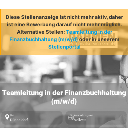
Diese Stellenanzeige ist nicht mehr aktiv, daher
ist eine Bewerbung darauf nicht mehr möglich.
Alternative Stellen:
Teamleitung in der
Finanzbuchhaltung (m/w/d)
oder in unserem
Stellenportal
Teamleitung in der Finanzbuchhaltung
(m/w/d)
Ort
Anstellungsart
Düsseldorf
Vollzeit