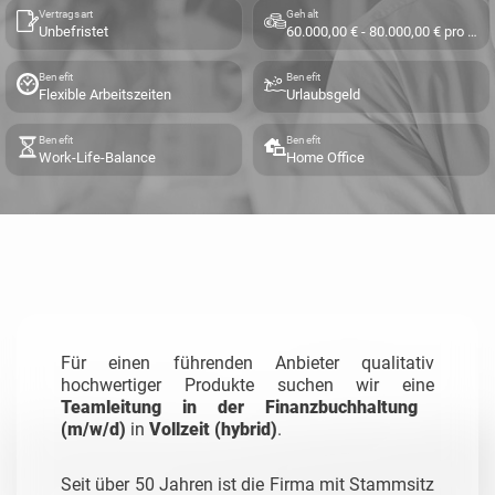
Vertragsart
Gehalt
Unbefristet
60.000,00 € - 80.000,00 € pro Jahr
Benefit
Benefit
Flexible Arbeitszeiten
Urlaubsgeld
Benefit
Benefit
Work-Life-Balance
Home Office
Für einen führenden Anbieter qualitativ
hochwertiger Produkte suchen wir eine
Teamleitung in der Finanzbuchhaltung
(m/w/d)
in
Vollzeit (hybrid)
.
Seit über 50 Jahren ist die Firma mit Stammsitz