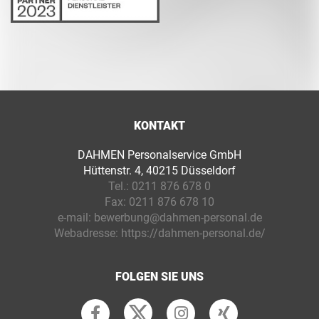
KONTAKT
DAHMEN Personalservice GmbH
Hüttenstr. 4, 40215 Düsseldorf
Tel.:
0211 876 678 0
Fax:
0211 876 678 10
e-mail:
bewerbung@dahmen-personal.de
Webadresse:
https://dahmen-personal.de/
FOLGEN SIE UNS