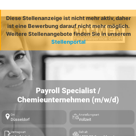
Diese Stellenanzeige ist nicht mehr aktiv, daher
ist eine Bewerbung darauf nicht mehr möglich.
Weitere Stellenangebote finden Sie in unserem
Stellenportal
Payroll Specialist /
Chemieunternehmen (m/w/d)
Ort
Anstellungsart
Düsseldorf
Vollzeit
Vertragsart
Gehalt