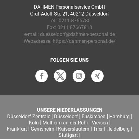
DAHMEN Personalservice GmbH
Graf-Adolf-Str. 21, 40212 Düsseldorf
Tel.:
0211 8766780
Fax:
0211 87667810
e-mail:
duesseldorf@dahmen-personal.de
Webadresse:
https://dahmen-personal.de/
FOLGEN SIE UNS
UNSERE NIEDERLASSUNGEN
|
|
|
|
Düsseldorf Zentrale
Düsseldorf
Euskirchen
Hamburg
|
|
|
Köln
Mülheim an der Ruhr
Viersen
|
|
|
|
|
Frankfurt
Gernsheim
Kaiserslautern
Trier
Heidelberg
|
Stuttgart