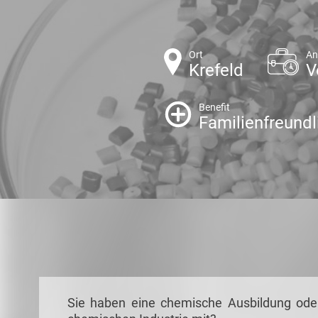
Ort
An
Krefeld
V
Benefit
Familienfreundl
Sie haben eine
chemische Ausbildung
ode