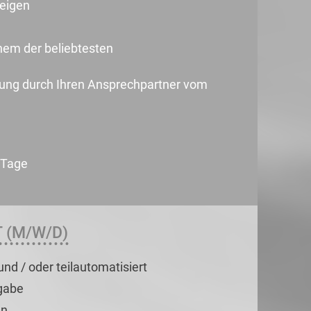
teigen
nem der beliebtesten
uung durch Ihren Ansprechpartner vom
 Tage
 (M/W/D)
nd / oder teilautomatisiert
rgabe
en