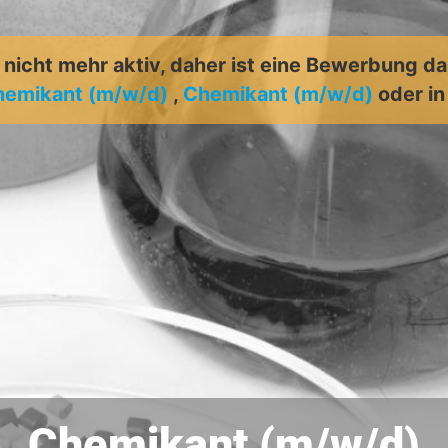
t nicht mehr aktiv, daher ist eine Bewerbung d
hemikant (m/w/d)
,
Chemikant (m/w/d)
oder i
Chemikant (m/w/d)