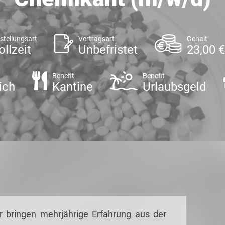
stellungsart
Vertragsart
Gehalt
ollzeit
Unbefristet
23,00 €
Benefit
Benefit
ich
Kantine
Urlaubsgeld
r bringen
mehrjährige Erfahrung
aus der