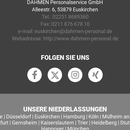
DAHMEN Personalservice GmbH
Alleestr. 6, 53879 Euskirchen
Tel.:
02251 8689360
Fax:
0211 876 678 10
e-mail:
euskirchen@dahmen-personal.de
Webadresse:
http://www.dahmen-personal.de
FOLGEN SIE UNS
UNSERE NIEDERLASSUNGEN
le
|
Düsseldorf
|
Euskirchen
|
Hamburg
|
Köln
|
Mülheim an 
furt
|
Gernsheim
|
Kaiserslautern
|
Trier
|
Heidelberg
|
Stut
Hannover
|
München