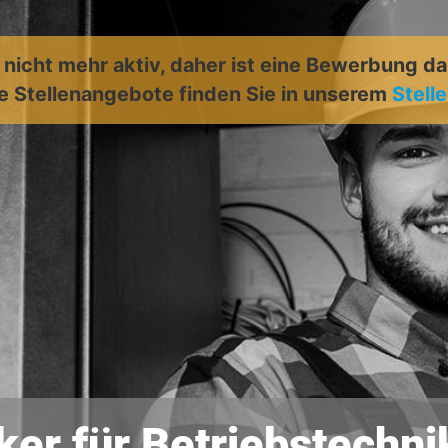
t nicht mehr aktiv, daher ist eine Bewerbung d
e Stellenangebote finden Sie in unserem
Stell
ker für Betriebstechn