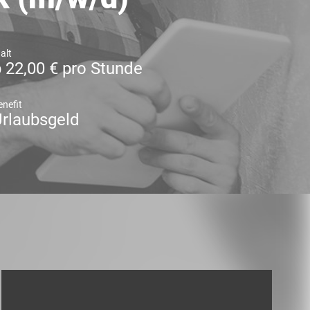
alt
 22,00 € pro Stunde
enefit
rlaubsgeld