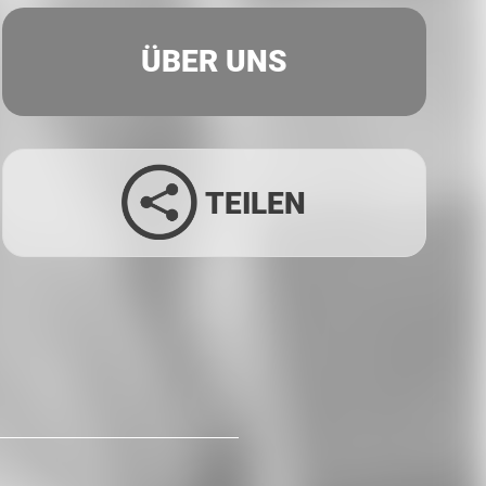
ÜBER UNS
TEILEN
Facebook
Twitter
LinkedIn
Xing
Whatsapp
E-Mail