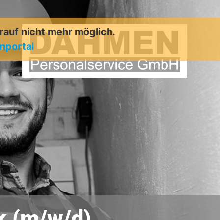
arauf nicht mehr möglich.
enportal
ik (m/w/d)