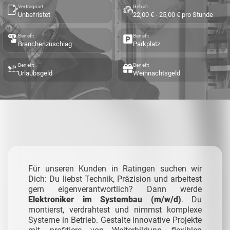
Vertragsart
Gehalt
Unbefristet
22,00 € - 25,00 € pro Stunde
Benefit
Benefit
Branchenzuschlag
Parkplatz
Benefit
Benefit
Urlaubsgeld
Weihnachtsgeld
Für unseren Kunden in Ratingen suchen wir
Dich: Du liebst Technik, Präzision und arbeitest
gern eigenverantwortlich? Dann werde
Elektroniker im Systembau (m/w/d)
. Du
montierst, verdrahtest und nimmst komplexe
Systeme in Betrieb. Gestalte innovative Projekte