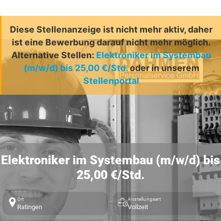
Diese Stellenanzeige ist nicht mehr aktiv, daher
ist eine Bewerbung darauf nicht mehr möglich.
Alternative Stellen:
Elektroniker im Systembau
(m/w/d) bis 25,00 €/Std.
oder in unserem
Stellenportal
Elektroniker im Systembau (m/w/d) bis
25,00 €/Std.
Ort
Anstellungsart
Ratingen
Vollzeit