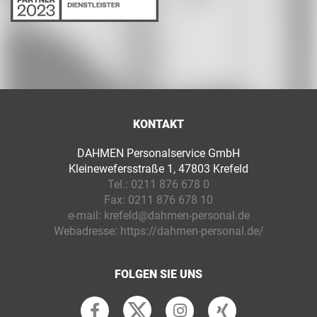
KONTAKT
DAHMEN Personalservice GmbH
Kleinewefersstraße 1, 47803 Krefeld
Tel.:
0211 876 678 0
Fax:
0211 876 678 10
e-mail:
krefeld@dahmen-personal.de
Webadresse:
https://dahmen-personal.de/
FOLGEN SIE UNS