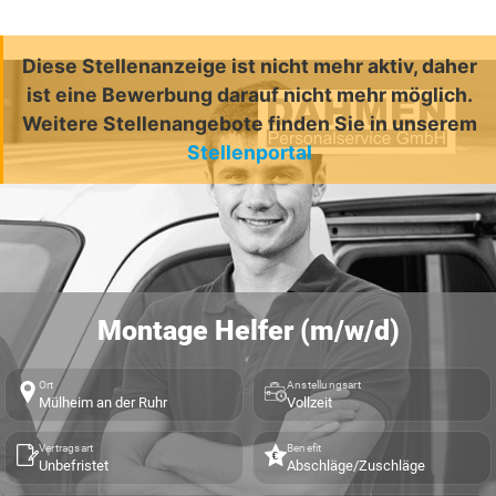
Diese Stellenanzeige ist nicht mehr aktiv, daher
ist eine Bewerbung darauf nicht mehr möglich.
Weitere Stellenangebote finden Sie in unserem
Stellenportal
Montage Helfer (m/w/d)
Ort
Anstellungsart
Mülheim an der Ruhr
Vollzeit
Vertragsart
Benefit
Unbefristet
Abschläge/Zuschläge