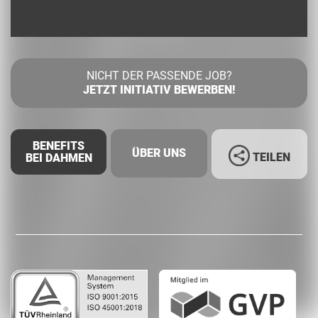
NICHT DER PASSENDE JOB?
JETZT INITIATIV BEWERBEN!
BENEFITS
ÜBER UNS
TEILEN
BEI DAHMEN
Facebook
LinkedIn
Whatsapp