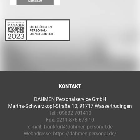
KONTAKT
DAHMEN Personalservice GmbH
Martha-Schwarzkopf-Straße 10, 91717 Wassertrüdingen
Tel.:
09832 701410
Fax:
0211 876 678 10
e-mail:
frankfurt@dahmen-personal.de
Webadresse:
https://dahmen-personal.de/