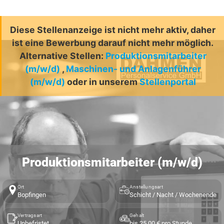
Diese Stellenanzeige ist nicht mehr aktiv, daher
ist eine Bewerbung darauf nicht mehr möglich.
Alternative Stellen:
Produktionsmitarbeiter
(m/w/d)
,
Maschinen- und Anlagenführer
(m/w/d)
oder in unserem
Stellenportal
Produktionsmitarbeiter (m/w/d)
Ort
Anstellungsart
Bopfingen
Schicht / Nacht / Wochenende
Vertragsart
Gehalt
Unbefristet
bis 25,00 € pro Stunde