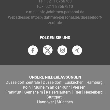
Tel.:
0211 8766780
Fax:
0211 87667810
e-mail:
info@dahmen-personal.de
Webadresse:
https://dahmen-personal.de/duesseldorf-
zentrale
FOLGEN SIE UNS
UNSERE NIEDERLASSUNGEN
|
|
|
|
Düsseldorf Zentrale
Düsseldorf
Euskirchen
Hamburg
|
|
|
Köln
Mülheim an der Ruhr
Viersen
|
|
|
|
|
Frankfurt
Gernsheim
Kaiserslautern
Trier
Heidelberg
|
Stuttgart
|
Hannover
München