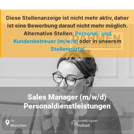
Diese Stellenanzeige ist nicht mehr aktiv, daher
ist eine Bewerbung darauf nicht mehr möglich.
Alternative Stellen:
Personal- und
Kundenbetreuer (m/w/d)
oder in unserem
Stellenportal
Sales Manager (m/w/d)
Personaldienstleistungen
Ort
Anstellungsart
München
Vollzeit