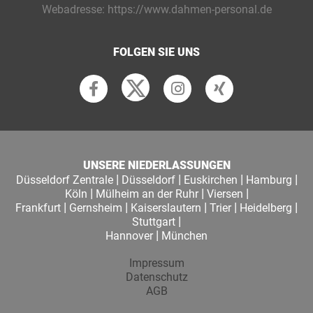
Webadresse:
https://www.dahmen-personal.de
FOLGEN SIE UNS
UNSERE NIEDERLASSUNGEN
|
|
|
|
Düsseldorf Zentrale
Düsseldorf
Euskirchen
Hamburg
|
|
|
Köln
Mülheim an der Ruhr
Viersen
|
|
|
|
|
Frankfurt
Gernsheim
Kaiserslautern
Trier
Heidelberg
|
Stuttgart
|
Hannover
München
Impressum
Datenschutz
AGB