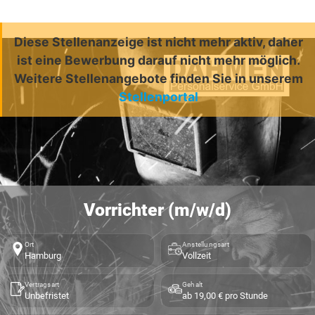
Diese Stellenanzeige ist nicht mehr aktiv, daher
ist eine Bewerbung darauf nicht mehr möglich.
Weitere Stellenangebote finden Sie in unserem
Stellenportal
Vorrichter (m/w/d)
Ort
Anstellungsart
Hamburg
Vollzeit
Vertragsart
Gehalt
Unbefristet
ab 19,00 € pro Stunde