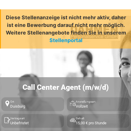
Diese Stellenanzeige ist nicht mehr aktiv, daher
ist eine Bewerbung darauf nicht mehr möglich.
Weitere Stellenangebote finden Sie in unserem
Stellenportal
Call Center Agent (m/w/d)
Ort
Anstellungsart
Duisburg
Vollzeit
Vertragsart
Gehalt
Unbefristet
15,00 € pro Stunde