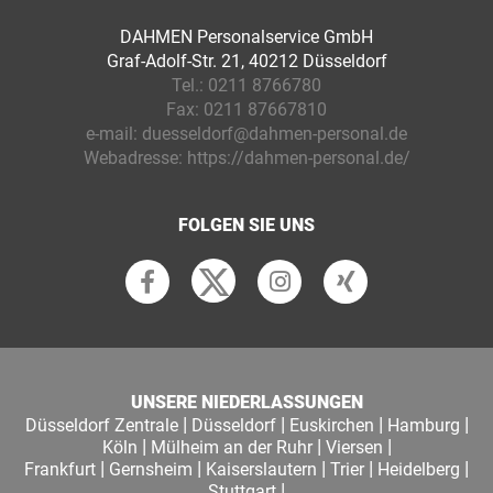
DAHMEN Personalservice GmbH
Graf-Adolf-Str. 21, 40212 Düsseldorf
Tel.:
0211 8766780
Fax:
0211 87667810
e-mail:
duesseldorf@dahmen-personal.de
Webadresse:
https://dahmen-personal.de/
FOLGEN SIE UNS
UNSERE NIEDERLASSUNGEN
|
|
|
|
Düsseldorf Zentrale
Düsseldorf
Euskirchen
Hamburg
|
|
|
Köln
Mülheim an der Ruhr
Viersen
|
|
|
|
|
Frankfurt
Gernsheim
Kaiserslautern
Trier
Heidelberg
|
Stuttgart