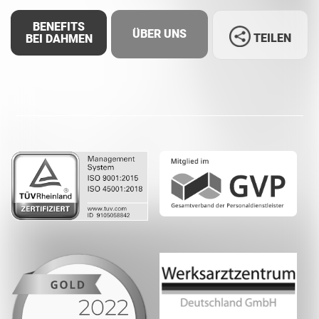
BENEFITS
ÜBER UNS
TEILEN
BEI DAHMEN
Facebook
LinkedIn
Whatsapp