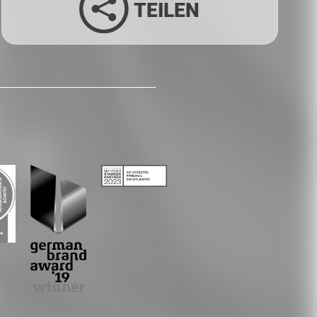
TEILEN
Facebook
Twitter
LinkedIn
Xing
Whatsapp
E-Mail