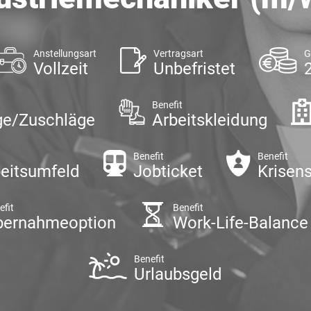
Anstellungsart
Vertragsart
G
Vollzeit
Unbefristet
Benefit
ge/Zuschläge
Arbeitskleidung
Benefit
Benefit
eitsumfeld
Jobticket
Krisens
efit
Benefit
bernahmeoption
Work-Life-Balance
Benefit
Urlaubsgeld