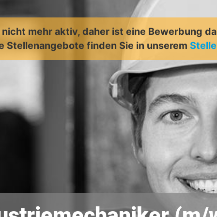
t nicht mehr aktiv, daher ist eine Bewerbung d
e Stellenangebote finden Sie in unserem
Stell
ustriemechaniker (m/