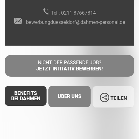
Tel.:
0211 87667814
bewerbungduesseldorf@dahmen-personal.de
NICHT DER PASSENDE JOB?
JETZT INITIATIV BEWERBEN!
BENEFITS
ÜBER UNS
TEILEN
BEI DAHMEN
Facebook
LinkedIn