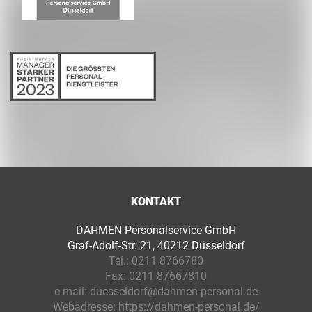
KONTAKT
DAHMEN Personalservice GmbH
Graf-Adolf-Str. 21, 40212 Düsseldorf
Tel.:
0211 8766780
Fax:
0211 87667810
e-mail:
duesseldorf@dahmen-personal.de
Webadresse:
https://dahmen-personal.de/