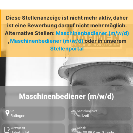
Diese Stellenanzeige ist nicht mehr aktiv, daher
ist eine Bewerbung darauf nicht mehr möglich.
Alternative Stellen:
Maschinenbediener (m/w/d)
,
Maschinenbediener (m/w/d)
oder in unserem
Stellenportal
Maschinenbediener (m/w/d)
Ort
Anstellungsart
Ratingen
Vollzeit
Vertragsart
Gehalt
Unbefristet
bis 30,89 € pro Stunde