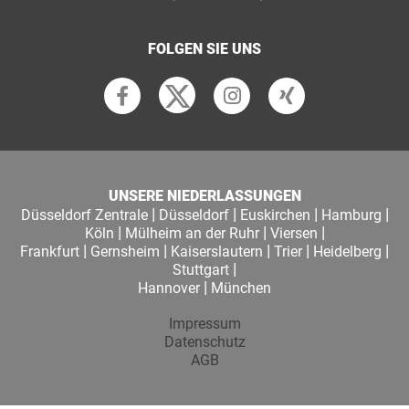
FOLGEN SIE UNS
UNSERE NIEDERLASSUNGEN
|
|
|
|
Düsseldorf Zentrale
Düsseldorf
Euskirchen
Hamburg
|
|
|
Köln
Mülheim an der Ruhr
Viersen
|
|
|
|
|
Frankfurt
Gernsheim
Kaiserslautern
Trier
Heidelberg
|
Stuttgart
|
Hannover
München
Impressum
Datenschutz
AGB