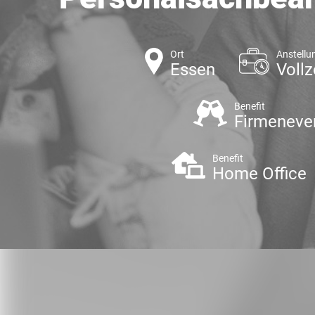
Ort
Anstellu
Essen
Vollz
Benefit
Firmeneve
Benefit
Home Office