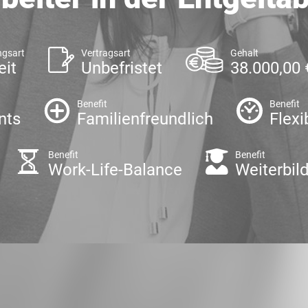
ngsart
Vertragsart
Gehalt
eit
Unbefristet
38.000,00 
Benefit
Benefit
nts
Familienfreundlich
Flexi
Benefit
Benefit
Work-Life-Balance
Weiterbil