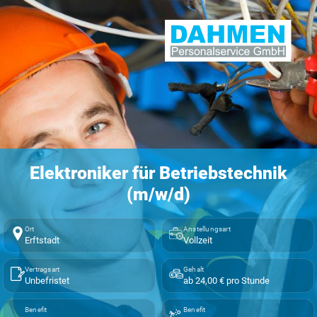
Elektroniker für Betriebstechnik
(m/w/d)
Ort
Anstellungsart
Erftstadt
Vollzeit
Vertragsart
Gehalt
Unbefristet
ab 24,00 € pro Stunde
Benefit
Benefit