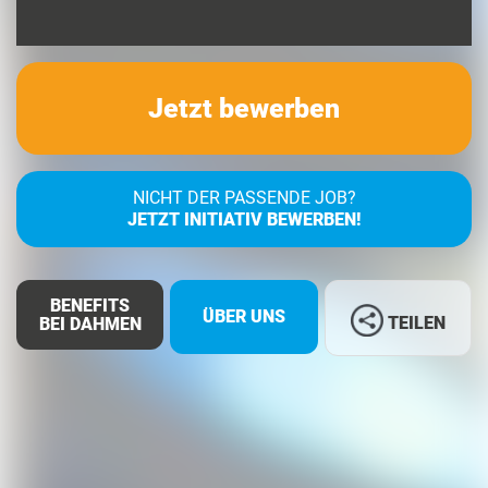
Jetzt bewerben
NICHT DER PASSENDE JOB?
JETZT INITIATIV BEWERBEN!
BENEFITS
ÜBER UNS
TEILEN
BEI DAHMEN
Facebook
LinkedIn