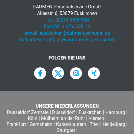
DAHMEN Personalservice GmbH
Alleestr. 6, 53879 Euskirchen
Tel.:
02251 8689360
Fax:
0211 876 678 10
e-mail:
euskirchen@dahmen-personal.de
Webadresse:
http://www.dahmen-personal.de
FOLGEN SIE UNS
UNSERE NIEDERLASSUNGEN
|
|
|
|
Düsseldorf Zentrale
Düsseldorf
Euskirchen
Hamburg
|
|
|
Köln
Mülheim an der Ruhr
Viersen
|
|
|
|
|
Frankfurt
Gernsheim
Kaiserslautern
Trier
Heidelberg
|
Stuttgart