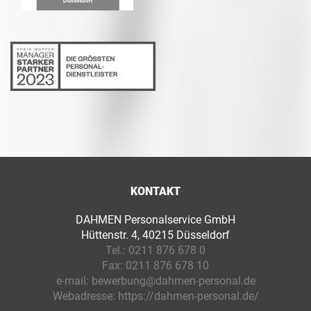
KONTAKT
DAHMEN Personalservice GmbH
Hüttenstr. 4, 40215 Düsseldorf
Tel.:
0211 876 678 0
Fax:
0211 876 678 10
e-mail:
bewerbung@dahmen-personal.de
Webadresse:
https://dahmen-personal.de/