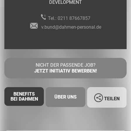
DEVELOPMENT
Tel.:
0211 87667857
v.bund@dahmen-personal.de
NICHT DER PASSENDE JOB?
JETZT INITIATIV BEWERBEN!
BENEFITS
ÜBER UNS
TEILEN
BEI DAHMEN
Facebook