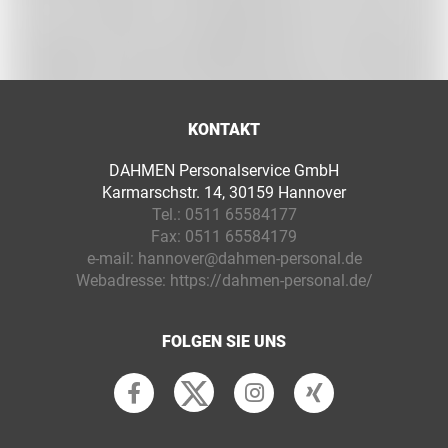
KONTAKT
DAHMEN Personalservice GmbH
Karmarschstr. 14, 30159 Hannover
Tel.:
0511 65584177
Fax:
0511 65584179
e-mail:
hannover@dahmen-personal.de
Webadresse:
https://dahmen-personal.de/
FOLGEN SIE UNS