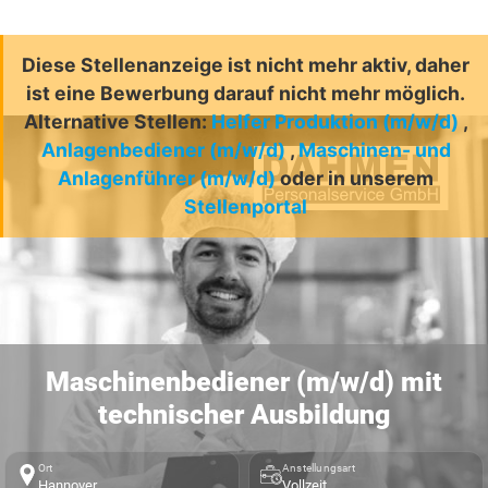
Diese Stellenanzeige ist nicht mehr aktiv, daher
ist eine Bewerbung darauf nicht mehr möglich.
Alternative Stellen:
Helfer Produktion (m/w/d)
,
Anlagenbediener (m/w/d)
,
Maschinen- und
Anlagenführer (m/w/d)
oder in unserem
Stellenportal
Maschinenbediener (m/w/d) mit
technischer Ausbildung
Ort
Anstellungsart
Hannover
Vollzeit