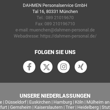
DAHMEN Personalservice GmbH
Tal 16, 80331 München
Tel.:
089 21019670
Fax:
089 210196710
e-mail:
muenchen@dahmen-personal.de
Webadresse:
https://dahmen-personal.de/
FOLGEN SIE UNS
UNSERE NIEDERLASSUNGEN
le
|
Düsseldorf
|
Euskirchen
|
Hamburg
|
Köln
|
Mülheim an 
furt
|
Gernsheim
|
Kaiserslautern
|
Trier
|
Heidelberg
|
Stut