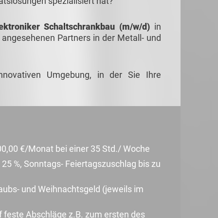
tslösungen spezialisiert hat?
ektroniker Schaltschrankbau (m/w/d)
in
ngesehenen Partners in der Metall- und
nnovativen Umgebung, in der Sie Ihre
600,00 €/Monat bei einer 35 Std./ Woche
 25 %, Sonntags- Feiertagszuschlag bis zu
rlaubs- und Weihnachtsgeld (jeweils im
f feste Abschläge z.B. zum ersten des