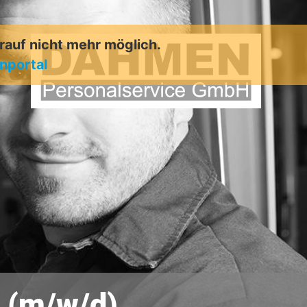
arauf nicht mehr möglich.
enportal
u (m/w/d)