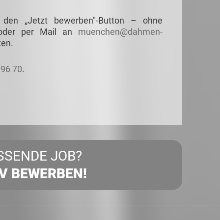
 den „Jetzt bewerben"-Button – ohne
 oder per Mail an
muenchen@dahmen-
ten.
196 70
.
SSENDE JOB?
IV BEWERBEN!