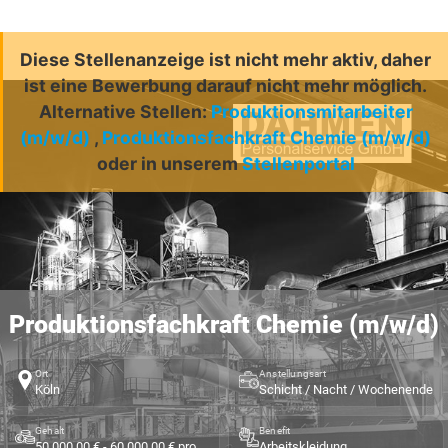
Diese Stellenanzeige ist nicht mehr aktiv, daher
ist eine Bewerbung darauf nicht mehr möglich.
Alternative Stellen:
Produktionsmitarbeiter
(m/w/d)
,
Produktionsfachkraft Chemie (m/w/d)
oder in unserem
Stellenportal
Produktionsfachkraft Chemie (m/w/d)
Ort
Anstellungsart
Köln
Schicht / Nacht / Wochenende
Gehalt
Benefit
50.000,00 € - 60.000,00 € pro Jahr
Arbeitskleidung