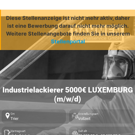
Diese Stellenanzeige ist nicht mehr aktiv, daher
ist eine Bewerbung darauf nicht mehr möglich.
Weitere Stellenangebote finden Sie in unserem
Stellenportal
Industrielackierer 5000€ LUXEMBURG
(m/w/d)
Ort
Anstellungsart
Trier
Vollzeit
Vertragsart
Gehalt