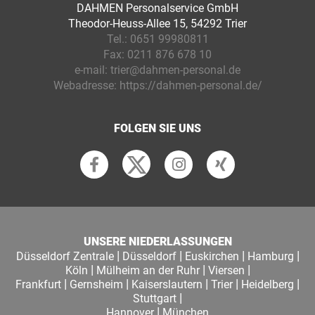
DAHMEN Personalservice GmbH
Theodor-Heuss-Allee 15, 54292 Trier
Tel.:
0651 99980811
Fax:
0211 876 678 10
e-mail:
trier@dahmen-personal.de
Webadresse:
https://dahmen-personal.de/
FOLGEN SIE UNS
UNSERE NIEDERLASSUNGEN
|
|
|
|
Düsseldorf Zentrale
Düsseldorf
Euskirchen
Hamburg
|
|
|
Köln
Mülheim an der Ruhr
Viersen
|
|
|
|
|
Frankfurt
Gernsheim
Kaiserslautern
Trier
Heidelberg
|
Stuttgart
|
Hannover
München