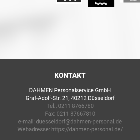
KONTAKT
DAHMEN Personalservice GmbH
Graf-Adolf-Str. 21, 40212 Düsseldorf
Tel.:
0211 8766780
Fax:
0211 87667810
e-mail:
duesseldorf@dahmen-personal.de
Webadresse:
https://dahmen-personal.de/