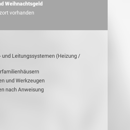
nd Weihnachtsgeld
tzort vorhanden
r- und Leitungssystemen (Heizung /
hrfamilienhäusern
ien und Werkzeugen
en nach Anweisung