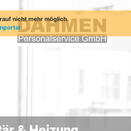
arauf nicht mehr möglich.
enportal
är & Heizung