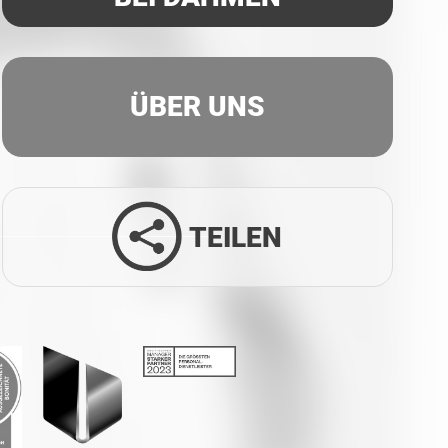
ÜBER UNS
TEILEN
Facebook
Twitter
LinkedIn
Xing
Whatsapp
E-Mail