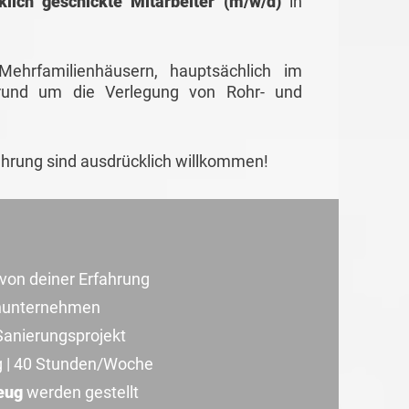
lich geschickte Mitarbeiter (m/w/d)
in
ehrfamilienhäusern, hauptsächlich im
 rund um die Verlegung von Rohr- und
ahrung sind ausdrücklich willkommen!
von deiner Erfahrung
nunternehmen
anierungsprojekt
g | 40 Stunden/Woche
eug
werden gestellt