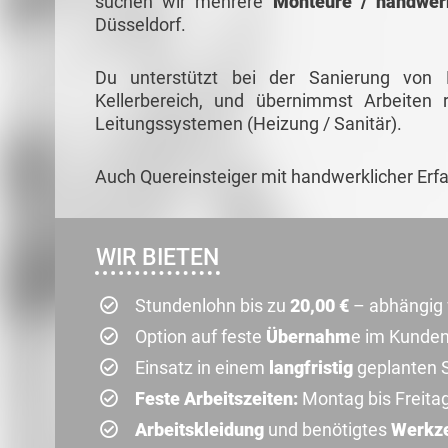
suchen wir mehrere
Monteure / handwerk
Düsseldorf.
Du unterstützt bei der Sanierung von M
Kellerbereich, und übernimmst Arbeiten
Leitungssystemen (Heizung / Sanitär).
Auch Quereinsteiger mit handwerklicher Erf
WIR BIETEN
Stundenlohn bis zu
20,00 €
– abhängig 
Option auf feste
Übernahm
e im Kunde
Einsatz in einem
langfristig
geplanten S
Feste Arbeitszeiten:
Montag bis Freita
Arbeitskleidung
und benötigtes
Werkz