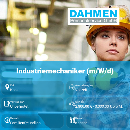
Industriemechaniker (m/W/d)
Ort
Anstellungsart
Konz
Vollzeit
Vertragsart
Gehalt
Unbefristet
2.800,00 € - 3.000,00 € pro Monat
Benefit
Benefit
Familienfreundlich
Kantine