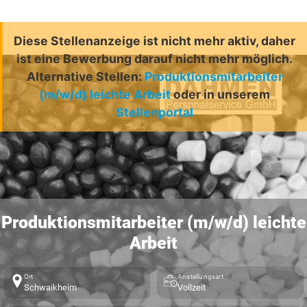
Diese Stellenanzeige ist nicht mehr aktiv, daher
ist eine Bewerbung darauf nicht mehr möglich.
Alternative Stellen:
Produktionsmitarbeiter
(m/w/d) leichte Arbeit
oder in unserem
Stellenportal
Produktionsmitarbeiter (m/w/d) leichte
Arbeit
Ort
Anstellungsart
Schwaikheim
Vollzeit