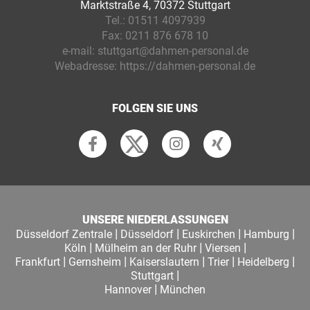
Marktstraße 4, 70372 Stuttgart
Tel.:
01511 4097939
Fax:
0211 876 678 10
e-mail:
stuttgart@dahmen-personal.de
Webadresse:
https://dahmen-personal.de
FOLGEN SIE UNS
UNSERE NIEDERLASSUNGEN
|
|
|
|
Düsseldorf Zentrale
Düsseldorf
Euskirchen
Hamburg
|
|
|
Köln
Mülheim an der Ruhr
Viersen
|
|
|
|
|
Frankfurt
Gernsheim
Kaiserslautern
Trier
Heidelberg
|
Stuttgart
|
Hannover
München