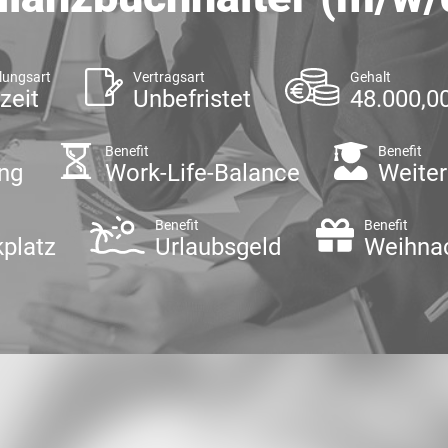
lungsart
Vertragsart
Gehalt
zeit
Unbefristet
48.000,00
Benefit
Benefit
ung
Work-Life-Balance
Weiter
t
Benefit
Benefit
kplatz
Urlaubsgeld
Weihna