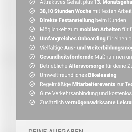
Attraktives Gehalt plus
13. Monatsgeha
38,10 Stunden Woche
mit festen Arbeit
Direkte Festanstellung
beim Kunden
Möglichkeit zum
mobilen Arbeiten
für 
Umfangreiches Onboarding
für einen o
Vielfältige
Aus- und Weiterbildungsmög
Gesundheitsfördernde
Maßnahmen un
Betriebliche
Altersvorsorge
für deine Z
Umweltfreundliches
Bikeleasing
Regelmäßige
Mitarbeiterevents
zur Te
Gute Verkehrsanbindung und kostenlo
Zusätzlich
vermögenswirksame Leist
DEINE AUFGABEN