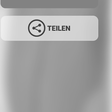
TEILEN
Facebook
Twitter
LinkedIn
Xing
Whatsapp
E-Mail