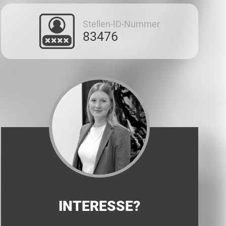
Stellen-ID-Nummer
83476
INTERESSE?