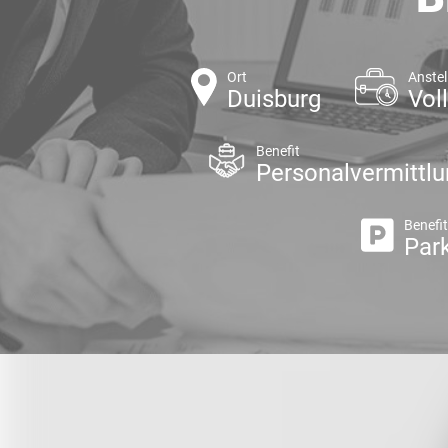
Ort
Anstel
Duisburg
Voll
Benefit
Personalvermittl
Benefi
Par