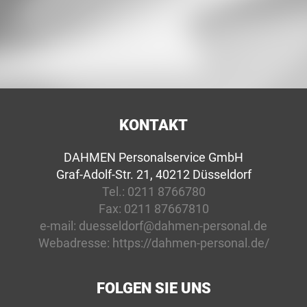
KONTAKT
DAHMEN Personalservice GmbH
Graf-Adolf-Str. 21, 40212 Düsseldorf
Tel.:
0211 8766780
Fax:
0211 87667810
e-mail:
duesseldorf@dahmen-personal.de
Webadresse:
https://dahmen-personal.de/
FOLGEN SIE UNS