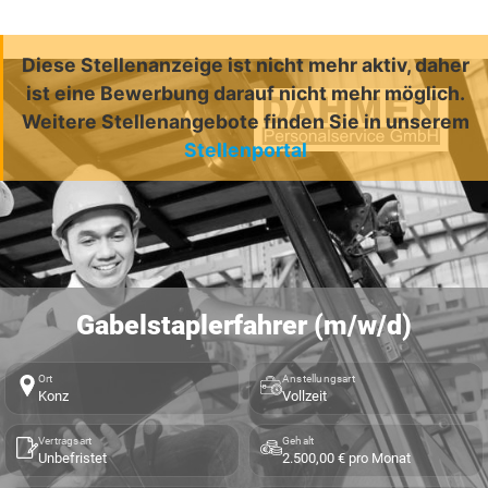
Diese Stellenanzeige ist nicht mehr aktiv, daher
ist eine Bewerbung darauf nicht mehr möglich.
Weitere Stellenangebote finden Sie in unserem
Stellenportal
Gabelstaplerfahrer (m/w/d)
Ort
Anstellungsart
Konz
Vollzeit
Vertragsart
Gehalt
Unbefristet
2.500,00 € pro Monat