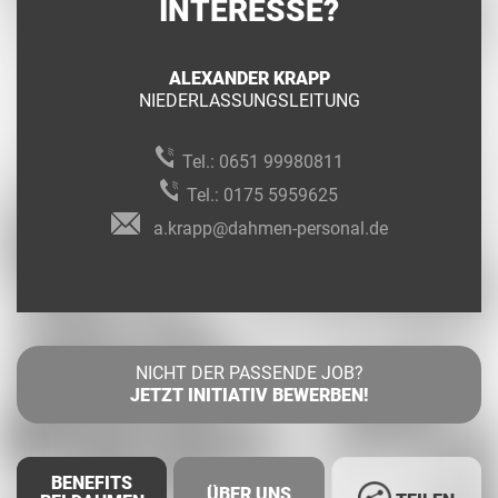
INTERESSE?
ALEXANDER KRAPP
NIEDERLASSUNGSLEITUNG
Tel.:
0651 99980811
Tel.:
0175 5959625
a.krapp@dahmen-personal.de
NICHT DER PASSENDE JOB?
JETZT INITIATIV BEWERBEN!
BENEFITS
ÜBER UNS