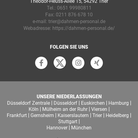
Theodor-Heuss-Allee 15, 54292 Trier
Tel.:
0651 99980811
Fax:
0211 876 678 10
e-mail:
trier@dahmen-personal.de
Webadresse:
https://dahmen-personal.de/
FOLGEN SIE UNS
UNSERE NIEDERLASSUNGEN
|
|
|
|
Düsseldorf Zentrale
Düsseldorf
Euskirchen
Hamburg
|
|
|
Köln
Mülheim an der Ruhr
Viersen
|
|
|
|
|
Frankfurt
Gernsheim
Kaiserslautern
Trier
Heidelberg
|
Stuttgart
|
Hannover
München