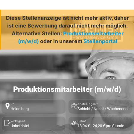
Diese Stellenanzeige ist nicht mehr aktiv, daher
ist eine Bewerbung darauf nicht mehr möglich.
Alternative Stellen:
Produktionsmitarbeiter
(m/w/d)
oder in unserem
Stellenportal
Produktionsmitarbeiter (m/w/d)
Ort
Anstellungsart
Heidelberg
Schicht / Nacht / Wochenende
Vertragsart
Gehalt
Unbefristet
18,04 € - 24,20 € pro Stunde