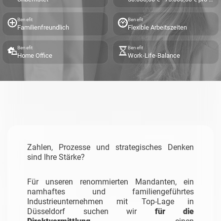
Benefit
Benefit
Familienfreundlich
Flexible Arbeitszeiten
Benefit
Benefit
Home Office
Work-Life-Balance
Zahlen, Prozesse und strategisches Denken
sind Ihre Stärke?
Für unseren renommierten Mandanten, ein
namhaftes und familiengeführtes
Industrieunternehmen mit Top-Lage in
Düsseldorf suchen wir
für die