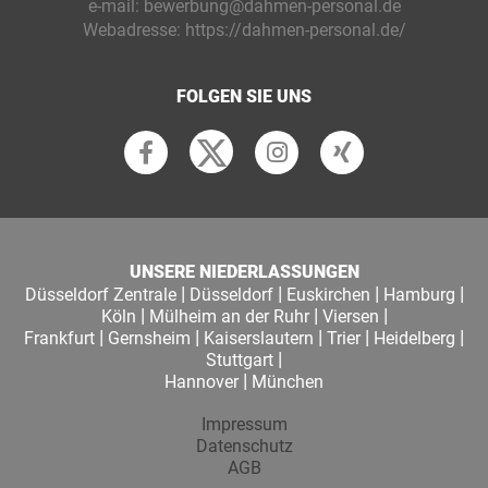
e-mail:
bewerbung@dahmen-personal.de
Webadresse:
https://dahmen-personal.de/
FOLGEN SIE UNS
UNSERE NIEDERLASSUNGEN
|
|
|
|
Düsseldorf Zentrale
Düsseldorf
Euskirchen
Hamburg
|
|
|
Köln
Mülheim an der Ruhr
Viersen
|
|
|
|
|
Frankfurt
Gernsheim
Kaiserslautern
Trier
Heidelberg
|
Stuttgart
|
Hannover
München
Impressum
Datenschutz
AGB