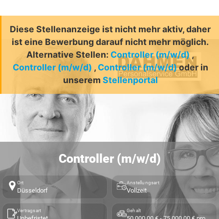
Diese Stellenanzeige ist nicht mehr aktiv, daher
ist eine Bewerbung darauf nicht mehr möglich.
Alternative Stellen:
Controller (m/w/d)
,
Controller (m/w/d)
,
Controller (m/w/d)
oder in
unserem
Stellenportal
Controller (m/w/d)
Ort
Anstellungsart
Düsseldorf
Vollzeit
Vertragsart
Gehalt
Unbefristet
50.000,00 € - 75.000,00 € pro Jahr