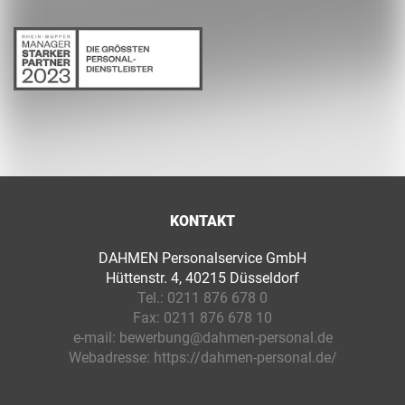
KONTAKT
DAHMEN Personalservice GmbH
Hüttenstr. 4, 40215 Düsseldorf
Tel.:
0211 876 678 0
Fax:
0211 876 678 10
e-mail:
bewerbung@dahmen-personal.de
Webadresse:
https://dahmen-personal.de/