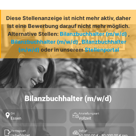
Diese Stellenanzeige ist nicht mehr aktiv, daher
ist eine Bewerbung darauf nicht mehr möglich.
Alternative Stellen:
Bilanzbuchhalter (m/w/d)
,
Bilanzbuchhalter (m/w/d)
,
Bilanzbuchhalter
(m/w/d)
oder in unserem
Stellenportal
Bilanzbuchhalter (m/w/d)
Ort
Anstellungsart
Essen
Vollzeit
Vertragsart
Gehalt
Unbefristet
60.000,00 € - 80.000,00 € pro Jahr