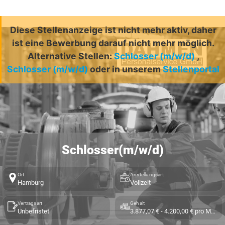
Diese Stellenanzeige ist nicht mehr aktiv, daher
ist eine Bewerbung darauf nicht mehr möglich.
Alternative Stellen:
Schlosser (m/w/d)
,
Schlosser (m/w/d)
oder in unserem
Stellenportal
Schlosser(m/w/d)
Ort
Anstellungsart
Hamburg
Vollzeit
Vertragsart
Gehalt
Unbefristet
3.877,07 € - 4.200,00 € pro Monat