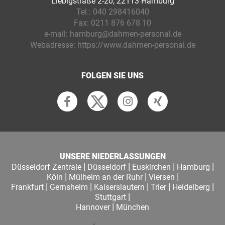
Liebigstraße 2-20, 22113 Hamburg
Tel.:
040 298416040
Fax:
0211 876 678 10
e-mail:
hamburg@dahmen-personal.de
Webadresse:
https://www.dahmen-personal.de
FOLGEN SIE UNS
UNSERE NIEDERLASSUNGEN
|
|
|
|
Düsseldorf Zentrale
Düsseldorf
Euskirchen
Hamburg
|
|
|
Köln
Mülheim an der Ruhr
Viersen
|
|
|
|
|
Frankfurt
Gernsheim
Kaiserslautern
Trier
Heidelberg
|
Stuttgart
|
Hannover
München