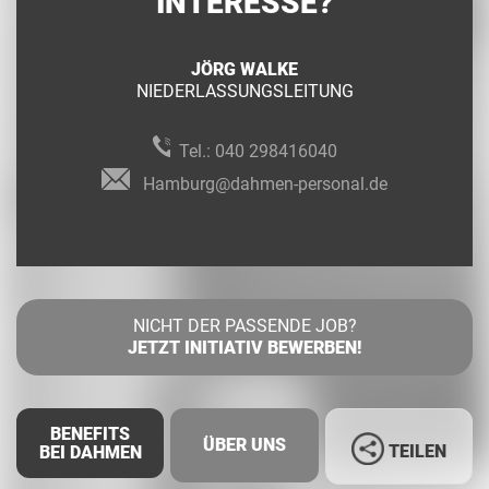
INTERESSE?
JÖRG WALKE
NIEDERLASSUNGSLEITUNG
Tel.:
040 298416040
Hamburg@dahmen-personal.de
NICHT DER PASSENDE JOB?
JETZT INITIATIV BEWERBEN!
BENEFITS
ÜBER UNS
TEILEN
BEI DAHMEN