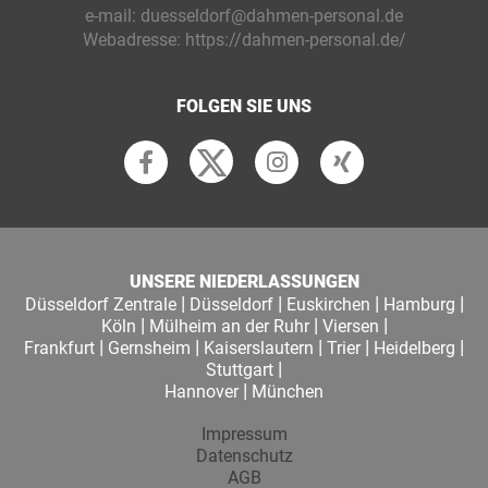
e-mail:
duesseldorf@dahmen-personal.de
Webadresse:
https://dahmen-personal.de/
FOLGEN SIE UNS
UNSERE NIEDERLASSUNGEN
|
|
|
|
Düsseldorf Zentrale
Düsseldorf
Euskirchen
Hamburg
|
|
|
Köln
Mülheim an der Ruhr
Viersen
|
|
|
|
|
Frankfurt
Gernsheim
Kaiserslautern
Trier
Heidelberg
|
Stuttgart
|
Hannover
München
Impressum
Datenschutz
AGB