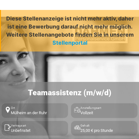
Diese Stellenanzeige ist nicht mehr aktiv, daher
ist eine Bewerbung darauf nicht mehr möglich.
Weitere Stellenangebote finden Sie in unserem
Stellenportal
Teamassistenz (m/w/d)
Ort
Anstellungsart
Mülheim an der Ruhr
Vollzeit
Vertragsart
Gehalt
Unbefristet
25,00 € pro Stunde