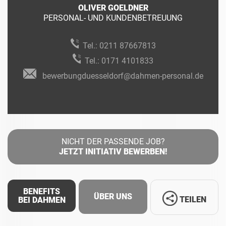
OLIVER GOELDNER
PERSONAL- UND KUNDENBETREUUNG
Tel.:
0211 87667813
Tel.:
0171 4101833
bewerbungduesseldorf@dahmen-personal.de
NICHT DER PASSENDE JOB?
JETZT INITIATIV BEWERBEN!
BENEFITS
ÜBER UNS
TEILEN
BEI DAHMEN