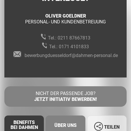
OLIVER GOELDNER
PERSONAL- UND KUNDENBETREUUNG
Tel.:
0211 87667813
Tel.:
0171 4101833
bewerbungduesseldorf@dahmen-personal.de
NICHT DER PASSENDE JOB?
JETZT INITIATIV BEWERBEN!
BENEFITS
ÜBER UNS
TEILEN
BEI DAHMEN