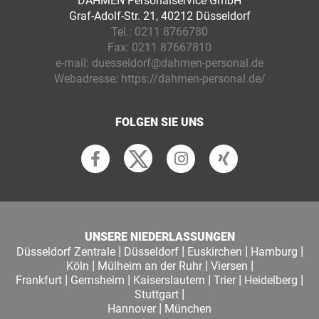
DAHMEN Personalservice GmbH
Graf-Adolf-Str. 21, 40212 Düsseldorf
Tel.:
0211 8766780
Fax:
0211 87667810
e-mail:
duesseldorf@dahmen-personal.de
Webadresse:
https://dahmen-personal.de/
FOLGEN SIE UNS
UNSERE NIEDERLASSUNGEN
|
|
|
|
Düsseldorf Zentrale
Düsseldorf
Euskirchen
Hamburg
|
|
|
Köln
Mülheim an der Ruhr
Viersen
|
|
|
|
|
Frankfurt
Gernsheim
Kaiserslautern
Trier
Heidelberg
|
Stuttgart
|
Hannover
München