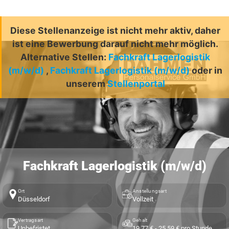
Diese Stellenanzeige ist nicht mehr aktiv, daher
ist eine Bewerbung darauf nicht mehr möglich.
Alternative Stellen:
Fachkraft Lagerlogistik
(m/w/d)
,
Fachkraft Lagerlogistik (m/w/d)
oder in
unserem
Stellenportal
Fachkraft Lagerlogistik (m/w/d)
Ort
Anstellungsart
Düsseldorf
Vollzeit
Vertragsart
Gehalt
Unbefristet
19,77 € - 25,59 € pro Stunde