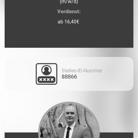
(m/w/d)
Verdienst:
ab 16,40€
Stellen-ID-Nummer
88866