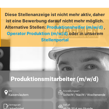
Diese Stellenanzeige ist nicht mehr aktiv, daher
ist eine Bewerbung darauf nicht mehr möglich.
Alternative Stellen:
Produktionshelfer (m/w/d)
,
Operator Produktion (m/w/d)
oder in unserem
Stellenportal
Produktionsmitarbeiter (m/w/d)
Ort
Anstellungsart
Kaiserslautern
Schicht / Nacht / Wochenende
Vertragsart
Gehalt
Unbefristet
ab 16,50 € pro Stunde