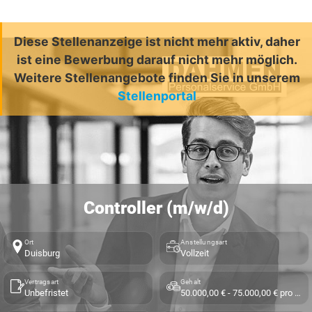
Diese Stellenanzeige ist nicht mehr aktiv, daher
ist eine Bewerbung darauf nicht mehr möglich.
Weitere Stellenangebote finden Sie in unserem
Stellenportal
Controller (m/w/d)
Ort
Anstellungsart
Duisburg
Vollzeit
Vertragsart
Gehalt
Unbefristet
50.000,00 € - 75.000,00 € pro Jahr