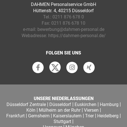
DAHMEN Personalservice GmbH
Hüttenstr. 4, 40215 Düsseldorf
Tel.:
0211 876 678 0
Fax:
0211 876 678 10
e-mail:
bewerbung@dahmen-personal.de
Webadresse:
https://dahmen-personal.de/
FOLGEN SIE UNS
UNSERE NIEDERLASSUNGEN
|
|
|
|
Düsseldorf Zentrale
Düsseldorf
Euskirchen
Hamburg
|
|
|
Köln
Mülheim an der Ruhr
Viersen
|
|
|
|
|
Frankfurt
Gernsheim
Kaiserslautern
Trier
Heidelberg
|
Stuttgart
|