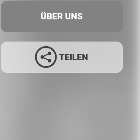
ÜBER UNS
TEILEN
Facebook
Twitter
LinkedIn
Xing
Whatsapp
E-Mail