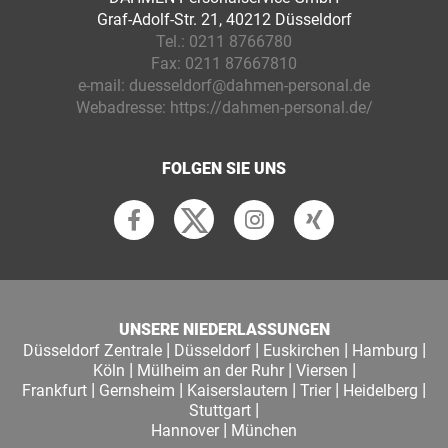
Graf-Adolf-Str. 21, 40212 Düsseldorf
Tel.:
0211 8766780
Fax:
0211 87667810
e-mail:
duesseldorf@dahmen-personal.de
Webadresse:
https://dahmen-personal.de/
FOLGEN SIE UNS
UNSERE NIEDERLASSUNGEN
|
|
|
|
Düsseldorf Zentrale
Düsseldorf
Euskirchen
Hamburg
|
|
|
Köln
Mülheim an der Ruhr
Viersen
|
|
|
|
|
Frankfurt
Gernsheim
Kaiserslautern
Trier
Heidelberg
|
Stuttgart
|
Hannover
München