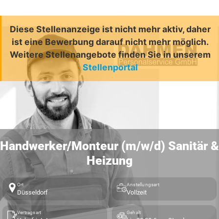
Diese Stellenanzeige ist nicht mehr aktiv, daher
ist eine Bewerbung darauf nicht mehr möglich.
Weitere Stellenangebote finden Sie in unserem
Stellenportal
Handwerker/Monteur (m/w/d) Sanitär &
Heizung
Ort
Anstellungsart
Düsseldorf
Vollzeit
Vertragsart
Gehalt