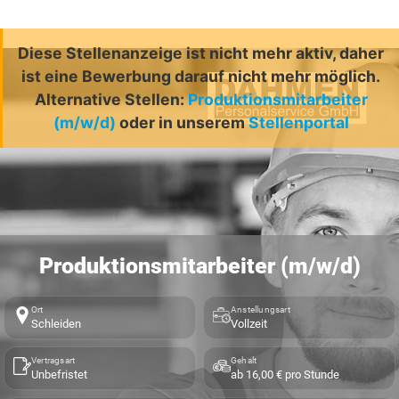
Diese Stellenanzeige ist nicht mehr aktiv, daher
ist eine Bewerbung darauf nicht mehr möglich.
Alternative Stellen:
Produktionsmitarbeiter
(m/w/d)
oder in unserem
Stellenportal
Produktionsmitarbeiter (m/w/d)
Ort
Anstellungsart
Schleiden
Vollzeit
Vertragsart
Gehalt
Unbefristet
ab 16,00 € pro Stunde