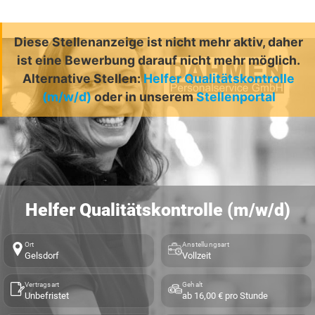
Diese Stellenanzeige ist nicht mehr aktiv, daher
ist eine Bewerbung darauf nicht mehr möglich.
Alternative Stellen:
Helfer Qualitätskontrolle
(m/w/d)
oder in unserem
Stellenportal
Helfer Qualitätskontrolle (m/w/d)
Ort
Anstellungsart
Gelsdorf
Vollzeit
Vertragsart
Gehalt
Unbefristet
ab 16,00 € pro Stunde