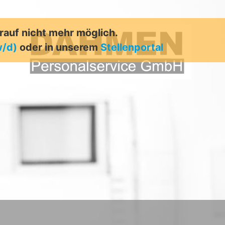
arauf nicht mehr möglich.
w/d)
oder in unserem
Stellenportal