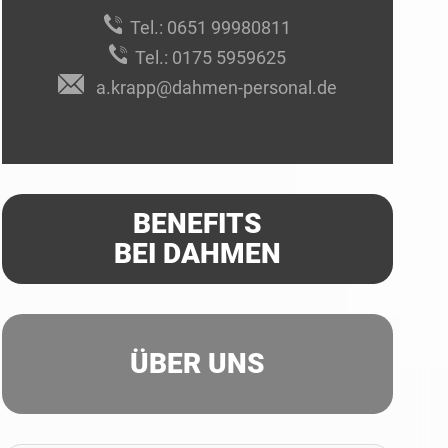
Tel.:
0651 99980811
Tel.:
0175 5959625
a.krapp@dahmen-personal.de
BENEFITS
BEI DAHMEN
ÜBER UNS