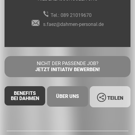
Tel.:
089 21019670
s.faez@dahmen-personal.de
NICHT DER PASSENDE JOB?
JETZT INITIATIV BEWERBEN!
BENEFITS
ÜBER UNS
TEILEN
BEI DAHMEN
Facebook