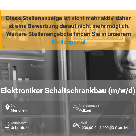
Diese Stellenanzeige ist nicht mehr aktiv, daher
ist eine Bewerbung darauf nicht mehr möglich.
Weitere Stellenangebote finden Sie in unserem
Stellenportal
Elektroniker Schaltschrankbau (m/w/d)
Ort
Anstellungsart
München
Vollzeit
Vertragsart
Gehalt
Unbefristet
4.000,00 € - 4.600,00 € pro Monat