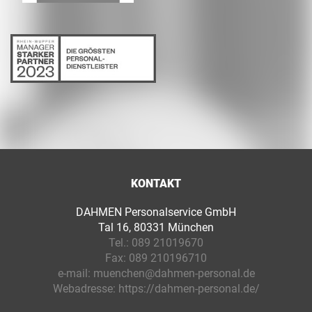
KONTAKT
DAHMEN Personalservice GmbH
Tal 16, 80331 München
Tel.:
089 21019670
Fax:
089 210196710
e-mail:
muenchen@dahmen-personal.de
Webadresse:
https://dahmen-personal.de/