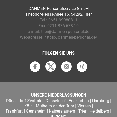
DAHMEN Personalservice GmbH
Theodor-Heuss-Allee 15, 54292 Trier
Tel.:
0651 99980811
Fax:
0211 876 678 10
e-mail:
trier@dahmen-personal.de
Webadresse:
https://dahmen-personal.de/
FOLGEN SIE UNS
UNSERE NIEDERLASSUNGEN
|
|
|
|
Düsseldorf Zentrale
Düsseldorf
Euskirchen
Hamburg
|
|
|
Köln
Mülheim an der Ruhr
Viersen
|
|
|
|
|
Frankfurt
Gernsheim
Kaiserslautern
Trier
Heidelberg
|
Stuttgart