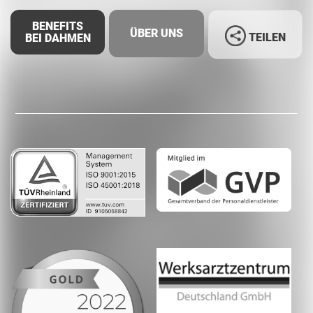
BENEFITS
ÜBER UNS
TEILEN
BEI DAHMEN
Facebook
LinkedIn
Whatsapp