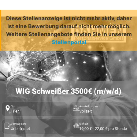
Diese Stellenanzeige ist nicht mehr aktiv, daher
ist eine Bewerbung darauf nicht mehr möglich.
Weitere Stellenangebote finden Sie in unserem
Stellenportal
WIG Schweißer 3500€ (m/w/d)
Ort
Anstellungsart
Trier
Vollzeit
Vertragsart
Gehalt
Unbefristet
19,00 € - 22,00 € pro Stunde